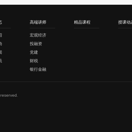
态
高端讲师
精品课程
授课动
绍
宏观经济
动
投融资
闻
党建
员
财税
银行金融
reserved.