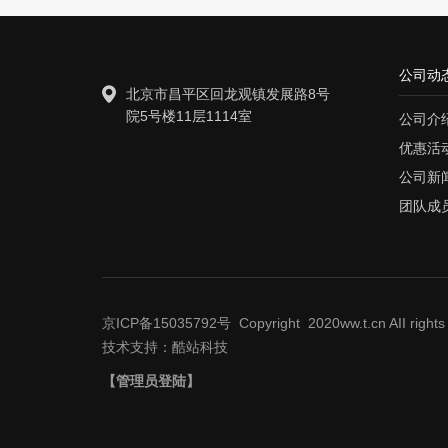
公司动
北京市昌平区回龙观镇发展路8号
院5号楼11层1114室
公司介
优惠活
公司新
团队成
京ICP备15035792号 Copyright 2020ww.t.cn AII rights 
技术支持：
酷站科技
【管理员登陆】