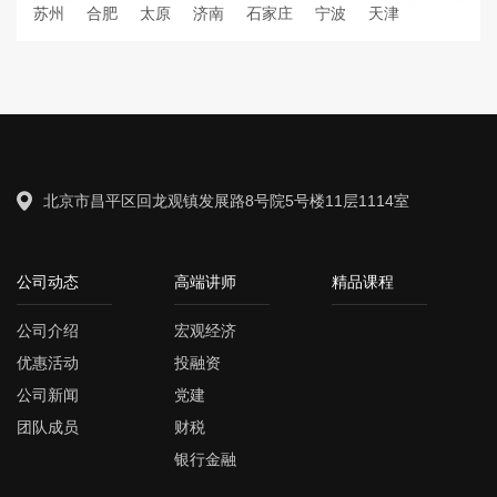
苏州
合肥
太原
济南
石家庄
宁波
天津
北京市昌平区回龙观镇发展路8号院5号楼11层1114室
公司动态
高端讲师
精品课程
公司介绍
宏观经济
优惠活动
投融资
公司新闻
党建
团队成员
财税
银行金融